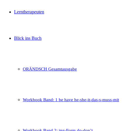
Lerntherapeuten
Blick ins Buch
ORÄNDSCH Gesamtausgabe
Workbook Band: 1 be have he-she-it-das-s-muss-mit
Workbook Band 2: ing-Form do-don’t …