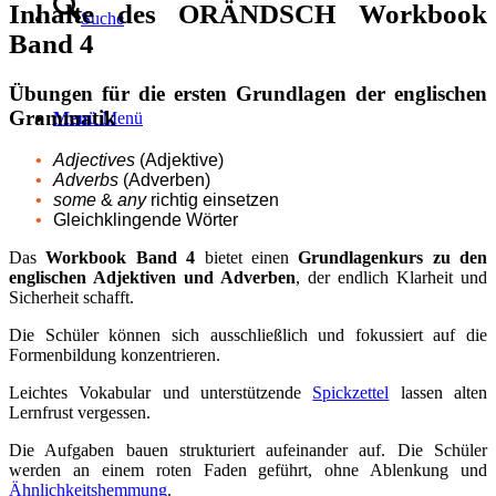
Inhalte des ORÄNDSCH Workbook
Suche
Band 4
Übungen für die ersten Grundlagen der englischen
Grammatik
Menü
Menü
Adjectives
(Adjektive)
Adverbs
(Adverben)
some
&
any
richtig einsetzen
Gleichklingende Wörter
Das
Workbook Band 4
bietet einen
Grundlagenkurs zu den
englischen Adjektiven und Adverben
, der endlich Klarheit und
Sicherheit schafft.
Die Schüler können sich ausschließlich und fokussiert auf die
Formenbildung konzentrieren.
Leichtes Vokabular und unterstützende
Spickzettel
lassen alten
Lernfrust vergessen.
Die Aufgaben bauen strukturiert aufeinander auf. Die Schüler
werden an einem roten Faden geführt, ohne Ablenkung und
Ähnlichkeitshemmung
.